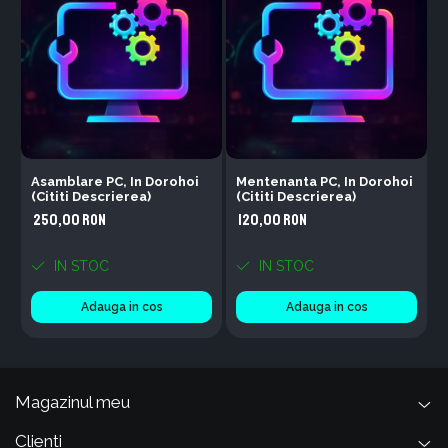
Asamblare PC, In Dorohoi
Mentenanta PC, In Dorohoi
(Cititi Descrierea)
(Cititi Descrierea)
I
250,00 RON
120,00 RON
IN STOC
IN STOC
Adauga in cos
Adauga in cos
Magazinul meu
Clienti